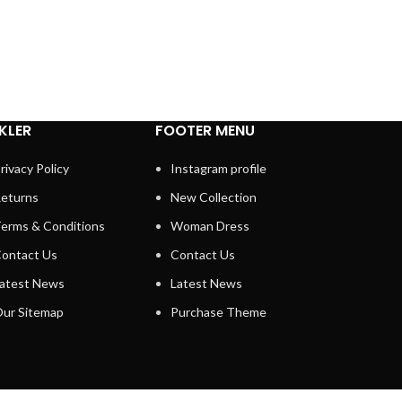
NKLER
FOOTER MENU
rivacy Policy
Instagram profile
eturns
New Collection
erms & Conditions
Woman Dress
ontact Us
Contact Us
atest News
Latest News
ur Sitemap
Purchase Theme