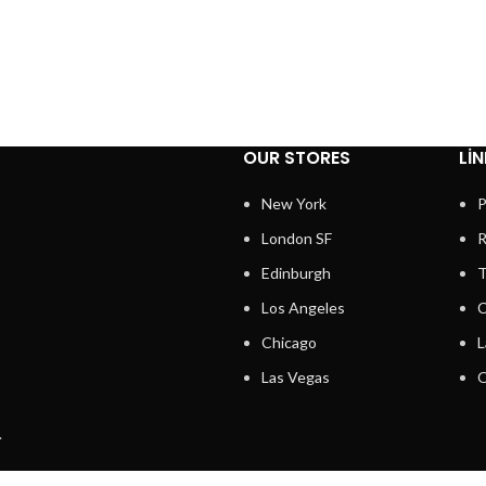
OUR STORES
LI
New York
P
London SF
R
Edinburgh
T
Los Angeles
C
Chicago
L
Las Vegas
O
.