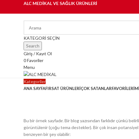
ALC MEDİKAL VE SAĞLIK ÜRÜNLERİ
KATEGORİ SEÇİN
Search
Giriş / Kayıt Ol
0
Favoriler
Menu
Kategoriler
ANA SAYFA
FIRSAT ÜRÜNLERİ
ÇOK SATANLAR
FAVORİLERİM
Örnek sayfa
Bu bir örnek sayfadır. Bir blog yazısından farklıdır çünkü bel
görüntülenir (çoğu tema destekler). Bir çok insan potansiyel zi
benzeyen bir şey olabilir: