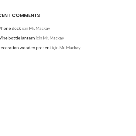
CENT COMMENTS
Phone dock
için
Mr. Mackay
ine bottle lantern
için
Mr. Mackay
ecoration wooden present
için
Mr. Mackay