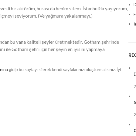
D
evesli bir aktörüm, burası da benim sitem. İstanbul’da yaşıyorum,
F
a içmeyi seviyorum. (Ve yağmura yakalanmayı.)
I
ndan bu yana kaliteli şeyler üretmektedir. Gotham şehrinde
ı ile Gotham şehri için her şeyin en iyisini yapmaya
RE
anına
gidip bu sayfayı silerek kendi sayfalarınızı oluşturmalısınız. İyi
E
2
G
2
C