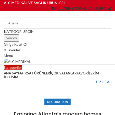
ALC MEDİKAL VE SAĞLIK ÜRÜNLERİ
BIZE ULAŞIN
SIK SORULAN SORULAR
KATEGORİ SEÇİN
Search
Giriş / Kayıt Ol
0
Favoriler
Menu
Kategoriler
ANA SAYFA
FIRSAT ÜRÜNLERİ
ÇOK SATANLAR
FAVORİLERİM
İLETİŞİM
TEKLİF AL
Blog
DECORATION
Exploring Atlanta’s modern homes