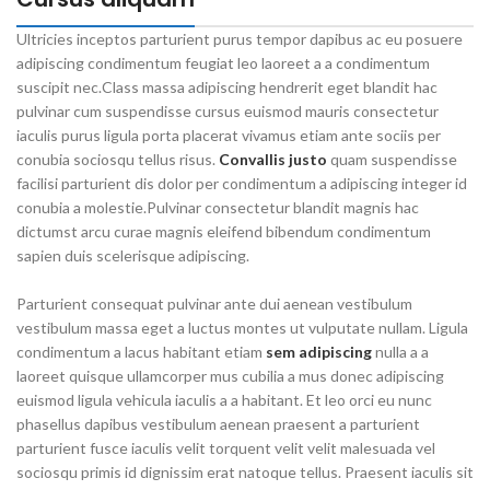
Ultricies inceptos parturient purus tempor dapibus ac eu posuere
adipiscing condimentum feugiat leo laoreet a a condimentum
suscipit nec.Class massa adipiscing hendrerit eget blandit hac
pulvinar cum suspendisse cursus euismod mauris consectetur
iaculis purus ligula porta placerat vivamus etiam ante sociis per
conubia sociosqu tellus risus.
Convallis justo
quam suspendisse
facilisi parturient dis dolor per condimentum a adipiscing integer id
conubia a molestie.Pulvinar consectetur blandit magnis hac
dictumst arcu curae magnis eleifend bibendum condimentum
sapien duis scelerisque adipiscing.
Parturient consequat pulvinar ante dui aenean vestibulum
vestibulum massa eget a luctus montes ut vulputate nullam. Ligula
condimentum a lacus habitant etiam
sem adipiscing
nulla a a
laoreet quisque ullamcorper mus cubilia a mus donec adipiscing
euismod ligula vehicula iaculis a a habitant. Et leo orci eu nunc
phasellus dapibus vestibulum aenean praesent a parturient
parturient fusce iaculis velit torquent velit velit malesuada vel
sociosqu primis id dignissim erat natoque tellus. Praesent iaculis sit