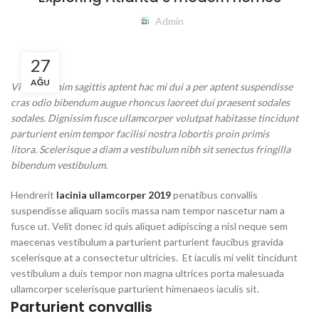
Admin
27
AĞU
Vivamus enim sagittis aptent hac mi dui a per aptent suspendisse
cras odio bibendum augue rhoncus laoreet dui praesent sodales
sodales. Dignissim fusce ullamcorper volutpat habitasse tincidunt
parturient enim tempor facilisi nostra lobortis proin primis
litora. Scelerisque a diam a vestibulum nibh sit senectus fringilla
bibendum vestibulum.
Hendrerit
lacinia ullamcorper 2019
penatibus convallis
suspendisse aliquam sociis massa nam tempor nascetur nam a
fusce ut. Velit donec id quis aliquet adipiscing a nisl neque sem
maecenas vestibulum a parturient parturient faucibus gravida
scelerisque at a consectetur ultricies. Et iaculis mi velit tincidunt
vestibulum a duis tempor non magna ultrices porta malesuada
ullamcorper scelerisque parturient himenaeos iaculis sit.
Parturient convallis