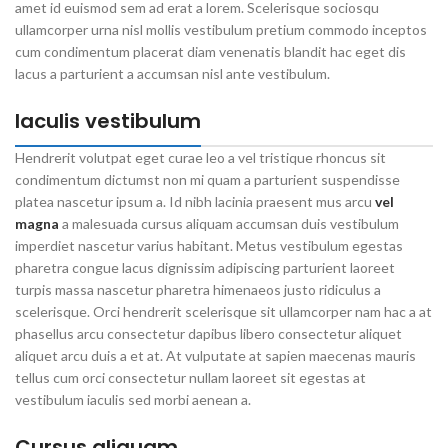
amet id euismod sem ad erat a lorem. Scelerisque sociosqu
ullamcorper urna nisl mollis vestibulum pretium commodo inceptos
cum condimentum placerat diam venenatis blandit hac eget dis
lacus a parturient a accumsan nisl ante vestibulum.
Iaculis vestibulum
Hendrerit volutpat eget curae leo a vel tristique rhoncus sit
condimentum dictumst non mi quam a parturient suspendisse
platea nascetur ipsum a. Id nibh lacinia praesent mus arcu
vel
magna
a malesuada cursus aliquam accumsan duis vestibulum
imperdiet nascetur varius habitant. Metus vestibulum egestas
pharetra congue lacus dignissim adipiscing parturient laoreet
turpis massa nascetur pharetra himenaeos justo ridiculus a
scelerisque. Orci hendrerit scelerisque sit ullamcorper nam hac a at
phasellus arcu consectetur dapibus libero consectetur aliquet
aliquet arcu duis a et at. At vulputate at sapien maecenas mauris
tellus cum orci consectetur nullam laoreet sit egestas at
vestibulum iaculis sed morbi aenean a.
Cursus aliquam