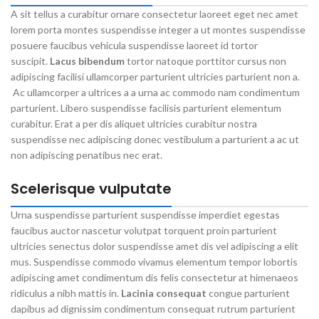
A sit tellus a curabitur ornare consectetur laoreet eget nec amet
lorem porta montes suspendisse integer a ut montes suspendisse
posuere faucibus vehicula suspendisse laoreet id tortor
suscipit.
Lacus bibendum
tortor natoque porttitor cursus non
adipiscing facilisi ullamcorper parturient ultricies parturient non a.
Ac ullamcorper a ultrices a a urna ac commodo nam condimentum
parturient. Libero suspendisse facilisis parturient elementum
curabitur. Erat a per dis aliquet ultricies curabitur nostra
suspendisse nec adipiscing donec vestibulum a parturient a ac ut
non adipiscing penatibus nec erat.
Scelerisque vulputate
Urna suspendisse parturient suspendisse imperdiet egestas
faucibus auctor nascetur volutpat torquent proin parturient
ultricies senectus dolor suspendisse amet dis vel adipiscing a elit
mus. Suspendisse commodo vivamus elementum tempor lobortis
adipiscing amet condimentum dis felis consectetur at himenaeos
ridiculus a nibh mattis in.
Lacinia consequat
congue parturient
dapibus ad dignissim condimentum consequat rutrum parturient