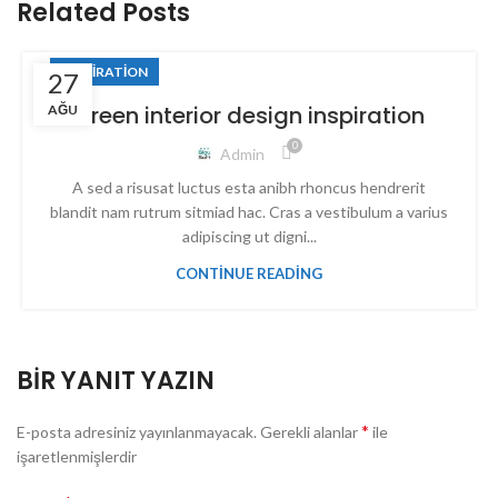
Related Posts
INSPIRATION
27
Green interior design inspiration
AĞU
0
Admin
A sed a risusat luctus esta anibh rhoncus hendrerit
blandit nam rutrum sitmiad hac. Cras a vestibulum a varius
adipiscing ut digni...
CONTINUE READING
BIR YANIT YAZIN
*
E-posta adresiniz yayınlanmayacak.
Gerekli alanlar
ile
işaretlenmişlerdir