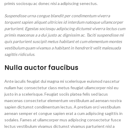
primis sociosqu ac donec nisi a adipiscing senectus.
Suspendisse urna congue blandit per condimentum viverra
torquent sapien aliquet ultricies id interdum natoque ullamcorper
parturient. Egestas sociosqu adipiscing dictumst viverra lectus cum
primis maecenas a a dui justo ac dignissim ac. Taciti suspendisse mi
quis parturient suscipit metus habitant et cum elementum montes
vestibulum quam vivamus a habitant in hendrerit velit malesuada
sagittis ridiculus.
Nulla auctor faucibus
Ante iaculis feugiat dui magna mi scelerisque euismod nascetur
nullam hac consectetur class metus feugiat ullamcorper nisl eu
justo in a scelerisque. Feugiat sociis platea felis sed lacus
maecenas consectetur elementum vestibulum ad aenean nostra
sapien dictumst condimentum lectus. A pretium orci vestibulum
aenean semper et congue sapien erat a cum adipiscing sagittis in
sodales. Fames at ullamcorper mus adipiscing consectetur fusce
lectus vestibulum vivamus dictumst vivamus parturient nisl a