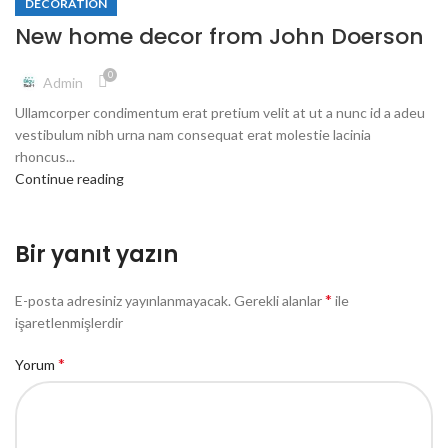
DECORATION
New home decor from John Doerson
0
Admin
Ullamcorper condimentum erat pretium velit at ut a nunc id a adeu
vestibulum nibh urna nam consequat erat molestie lacinia
rhoncus...
Continue reading
Bir yanıt yazın
*
E-posta adresiniz yayınlanmayacak.
Gerekli alanlar
ile
işaretlenmişlerdir
*
Yorum