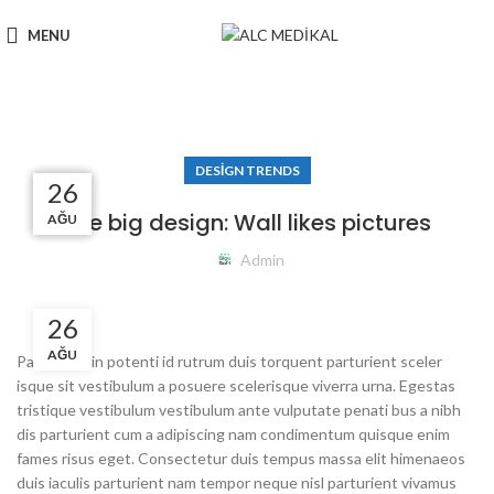
MENU
Blog
DESIGN TRENDS
27
27
27
26
The big design: Wall likes pictures
AĞU
AĞU
AĞU
AĞU
Admin
26
AĞU
Parturient in potenti id rutrum duis torquent parturient sceler
isque sit vestibulum a posuere scelerisque viverra urna. Egestas
tristique vestibulum vestibulum ante vulputate penati bus a nibh
dis parturient cum a adipiscing nam condimentum quisque enim
fames risus eget. Consectetur duis tempus massa elit himenaeos
duis iaculis parturient nam tempor neque nisl parturient vivamus