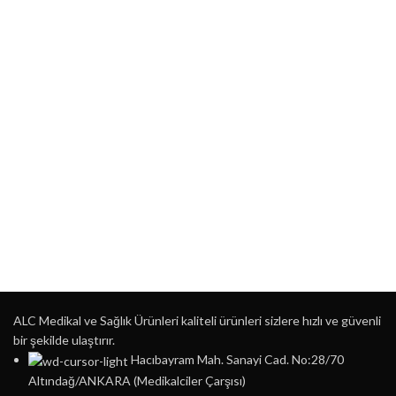
ALC Medikal ve Sağlık Ürünleri kaliteli ürünleri sizlere hızlı ve güvenli
bir şekilde ulaştırır.
Hacıbayram Mah. Sanayi Cad. No:28/70
Altındağ/ANKARA (Medikalciler Çarşısı)